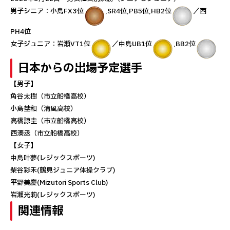
男子シニア：小島FX3位
,SR4位,PB5位,HB2位
／西
PH4位
女子ジュニア：岩瀬VT1位
／中島UB1位
,BB2位
日本からの出場予定選手
【男子】
角谷太樹​（市立船橋高校​）
小島埜和​（清風高校）​
高橋諒圭​（市立船橋高校）​
西湊丞（市立船橋高校）​
【女子】
中島叶夢(レジックスポーツ)
柴谷彩禾(鶴見ジュニア体操クラブ)
平野美慶(Mizutori Sports Club)
岩瀬光莉(レジックスポーツ)
関連情報