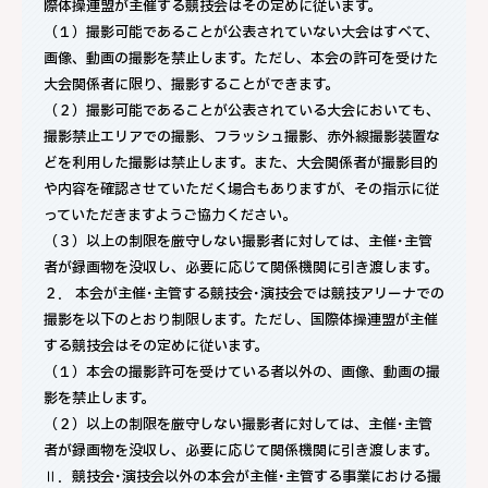
際体操連盟が主催する競技会はその定めに従います。
（１）撮影可能であることが公表されていない大会はすべて、
画像、動画の撮影を禁止します。ただし、本会の許可を受けた
大会関係者に限り、撮影することができます。
（２）撮影可能であることが公表されている大会においても、
撮影禁止エリアでの撮影、フラッシュ撮影、赤外線撮影装置な
どを利用した撮影は禁止します。また、大会関係者が撮影目的
や内容を確認させていただく場合もありますが、その指示に従
っていただきますようご協力ください。
（３）以上の制限を厳守しない撮影者に対しては、主催･主管
者が録画物を没収し、必要に応じて関係機関に引き渡します。
２． 本会が主催･主管する競技会･演技会では競技アリーナでの
撮影を以下のとおり制限します。ただし、国際体操連盟が主催
する競技会はその定めに従います。
（１）本会の撮影許可を受けている者以外の、画像、動画の撮
影を禁止します。
（２）以上の制限を厳守しない撮影者に対しては、主催･主管
者が録画物を没収し、必要に応じて関係機関に引き渡します。
Ⅱ．競技会･演技会以外の本会が主催･主管する事業における撮