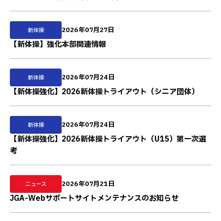
2026年07月27日
新体操
【新体操】強化本部関連情報
2026年07月24日
新体操
【新体操強化】2026新体操トライアウト（シニア団体）
2026年07月24日
新体操
【新体操強化】2026新体操トライアウト（U15）第一次選
考
2026年07月21日
ニュース
JGA-Webサポートサイトメンテナンスのお知らせ