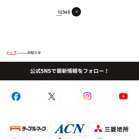
1
2
3
4
5
トップ
お知らせ
公式SNSで最新情報をフォロー！