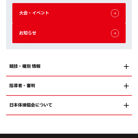
大会・イベント
お知らせ
競技・種別 情報
指導者・審判
日本体操協会について