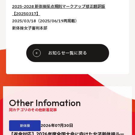
2025-2028 新体操採点規則マークアップ修正翻訳版
【20250317】
2025/03/18（2025/06/19再掲載）
新体操女子審判本部
お知らせ一覧に戻る
Other Infomation
同カテゴリのその他新着記事
2026年07月30日
新体操
【返金対応】2026年度全国大会に向けた女子新体操ルー