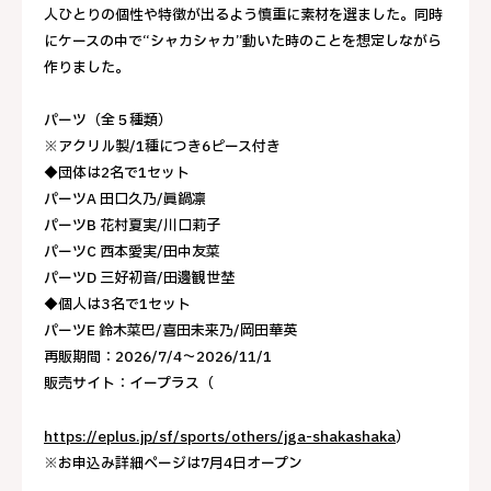
人ひとりの個性や特徴が出るよう慎重に素材を選ました。同時
にケースの中で“シャカシャカ”動いた時のことを想定しながら
作りました。
パーツ（全５種類）
※アクリル製/1種につき6ピース付き
◆団体は2名で1セット
パーツA 田口久乃/眞鍋凛
パーツB 花村夏実/川口莉子
パーツC 西本愛実/田中友菜
パーツD 三好初音/田邊観世埜
◆個人は3名で1セット
パーツE 鈴木菜巴/喜田未来乃/岡田華英
再販期間：2026/7/4～2026/11/1
販売サイト：イープラス（
https://eplus.jp/sf/sports/others/jga-shakashaka
）
※お申込み詳細ページは7月4日オープン