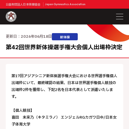
公益財団法人日本体操協会
Japan Gymnastics Association
更新日：
2026年06月18日
新体操
第42回世界新体操選手権大会個人出場枠決定
第17回アジアシニア新体操選手権大会における世界選手権個人
出場枠にいて、最終確認の結果、日本は世界選手権個人競技の
出場枠2枠を獲得し、下記2名を日本代表として派遣いたしま
す。
【個人競技】
喜田 未来乃（キタミラノ） エンジェルRGカガワ日中/日本女
子体育大学